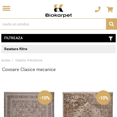
FILTREAZA
Resetare filtre
acasa
clasice mecanice
Covoare Clasice mecanice
-10%
-10%