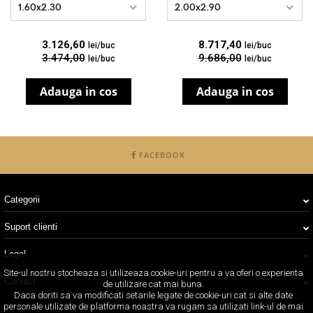
1.60x2.30
2.00x2.90
3.126,60
8.717,40
lei/buc
lei/buc
3.474,00
9.686,00
lei/buc
lei/buc
Adauga in cos
Adauga in cos
FACEBOOK
Categorii
Suport clienti
Legal
Site-ul nostru stocheaza si utilizeaza cookie-uri pentru a va oferi o experienta
Contact
de utilizare cat mai buna.
Daca doriti sa va modificati setarile legate de cookie-uri cat si alte date
personale utilizate de platforma noastra va rugam sa utilizati link-ul de mai