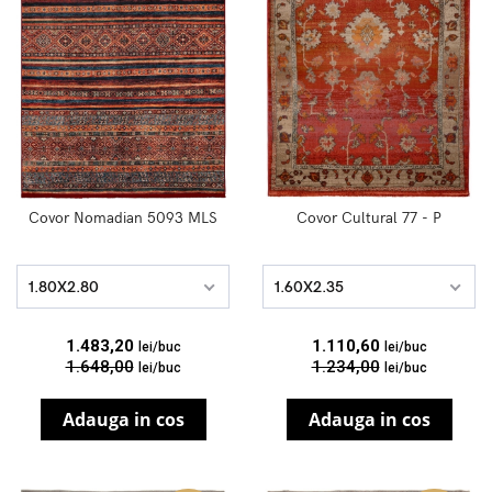
Covor Nomadian 5093 MLS
Covor Cultural 77 - P
1.80X2.80
1.60X2.35
1.483,20
1.110,60
lei/buc
lei/buc
1.648,00
1.234,00
lei/buc
lei/buc
Adauga in cos
Adauga in cos