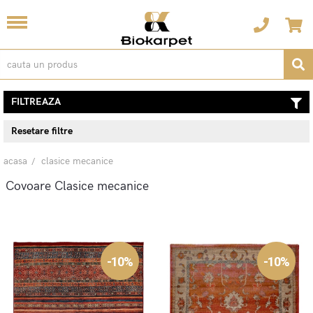
FILTREAZA
Resetare filtre
acasa
clasice mecanice
Covoare Clasice mecanice
-10%
-10%