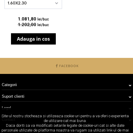
1.60X2.30
1.081,80
lei/buc
1.202,00
lei/buc
Adauga in cos
FACEBOOK
Categorii
Suport clienti
Legal
Site-ul nostru stocheaza si utilizeaza cookie-uri pentru a va oferi o experienta
Contact
de utilizare cat mai buna.
Daca doriti sa va modificati setarile legate de cookie-uri cat si alte date
personale utilizate de platforma noastra va rugam sa utilizati link-ul de mai