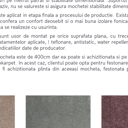
ri pe metrul patrat si stabilitate dimensionala. Suport
aziv, nu se valureste si asigura mochetei stabilitate dimens
e aplicat in etapa finala a procesului de productie. Exis
 confera un confort deosebit si o mai buna izolare fonica
a se realizeze cu usurinta.
unt usor de montat pe orice suprafata plana, cu treceri
ratamentelor aplicate, ( teflonare, antistatic, water repel
ndicatiilor date de producator.
ocheta este de 400cm dar ea poate si achizitionata si pe 
okarpet. In acest caz, clientul poate opta pentru festonar
i achizitionata plinta din aceeasi mocheta, festonata pe