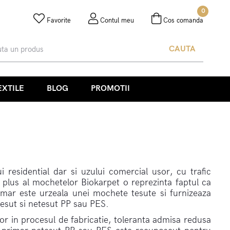
0
Favorite
Contul meu
Cos comanda
CAUTA
EXTILE
BLOG
PROMOTII
 residential dar si uzului comercial usor, cu trafic
 plus al mochetelor Biokarpet o reprezinta faptul ca
imar este urzeala unei mochete tesute si furnizeaza
tesut si netesut PP sau PES.
lor in procesul de fabricatie, toleranta admisa redusa