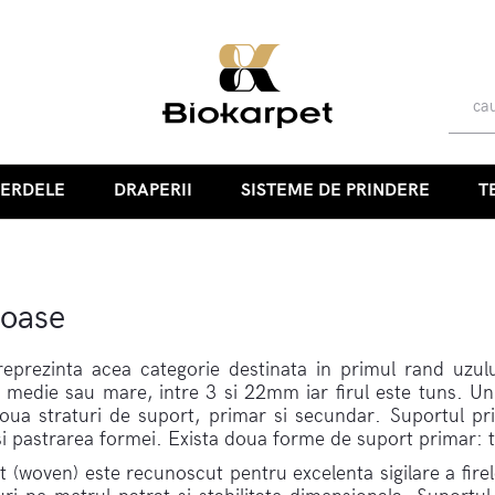
PERDELE
DRAPERII
SISTEME DE PRINDERE
T
foase
prezinta acea categorie destinata in primul rand uzului
medie sau mare, intre 3 si 22mm iar firul este tuns. Un
oua straturi de suport, primar si secundar. Suportul pr
 si pastrarea formei. Exista doua forme de suport primar: 
 (woven) este recunoscut pentru excelenta sigilare a fire