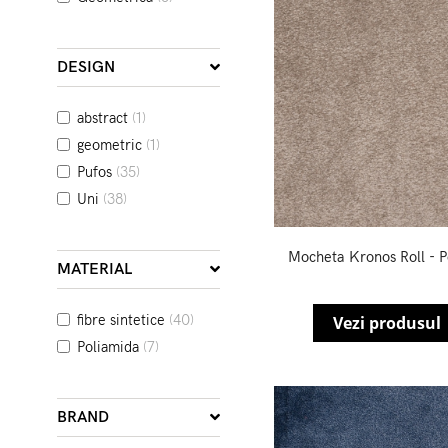
DESIGN
abstract
(1)
geometric
(1)
Pufos
(35)
Uni
(38)
Mocheta Kronos Roll - 
MATERIAL
fibre sintetice
(40)
Vezi produsul
Poliamida
(7)
BRAND