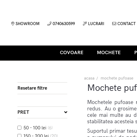
SHOWROOM
0740630599
LUCRARI
CONTACT
COVOARE
MOCHETE
acasa
mochete pufoase
Mochete pu
Resetare filtre
Mochetele pufoase re
redus. Au o grosime 
PRET
cele mai multe au d
stabilitatea acesteia
50 - 100 lei
(6)
Suportul primar tesut
150 - 200 lei
(20)