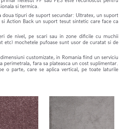
ul primar netesut PP sau PES este recunoscut pentru
ionala si termica.
ta doua tipuri de suport secundar: Ultratex, un suport
 si Action Back un suport tesut sintetic care face ca
 de nivel, pe scari sau in zone dificile cu muchii
lent etc) mochetele pufoase sunt usor de curatat si de
dimensiuni customizate, in Romania fiind un serviciu
ea perimetrala, fara sa plateasca un cost suplimentar.
 o parte, care se aplica vertical, pe toate laturile