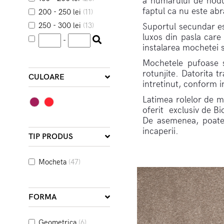
a numarului de nodu
faptul ca nu este abr
200 - 250 lei
(11)
250 - 300 lei
(13)
Suportul secundar est
luxos din pasla care
-
instalarea mochetei s
Mochetele pufoase s
rotunjite. Datorita t
CULOARE
intretinut, conform i
Latimea rolelor de m
oferit exclusiv de Bi
De asemenea, poate f
incaperii.
TIP PRODUS
Mocheta
(47)
FORMA
Geometrica
(6)