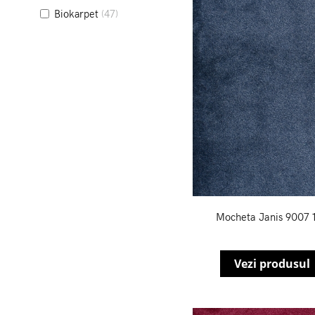
Biokarpet
(47)
Mocheta Janis 9007 
Vezi produsul