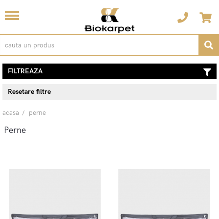
FILTREAZA
Resetare filtre
acasa
perne
Perne