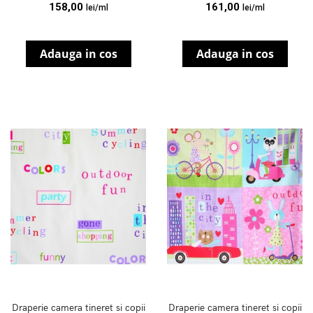
158,00
161,00
lei/ml
lei/ml
Adauga in cos
Adauga in cos
Draperie camera tineret si copii
Draperie camera tineret si copii