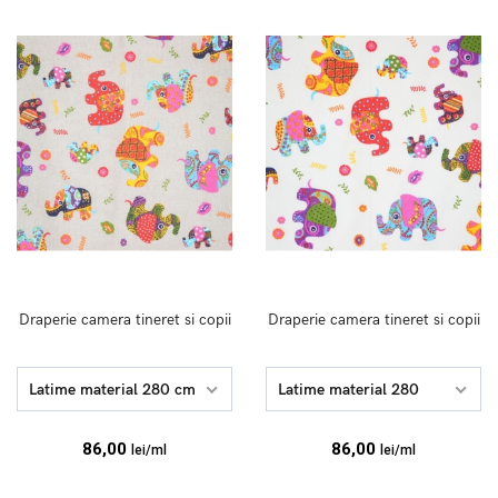
Draperie camera tineret si copii
Draperie camera tineret si copii
Latime material 280 cm
Latime material 280
86,00
86,00
lei/ml
lei/ml