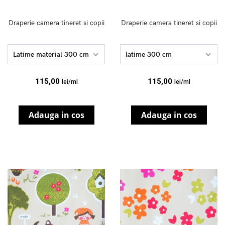
Draperie camera tineret si copii
Draperie camera tineret si copii
Latime material 300 cm
latime 300 cm
115,00
115,00
lei/ml
lei/ml
Adauga in cos
Adauga in cos