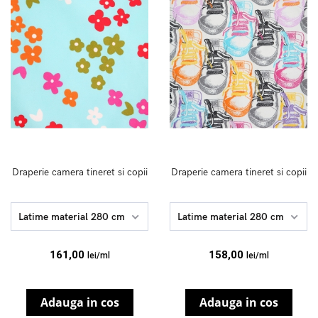
Draperie camera tineret si copii
Draperie camera tineret si copii
Latime material 280 cm
Latime material 280 cm
161,00
158,00
lei/ml
lei/ml
Adauga in cos
Adauga in cos