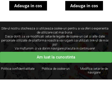
Adauga in cos
Adauga in cos
Site-ul nostru stocheaza si utilizeaza cookie-uri pentru a va oferi o experienta
de utilizare cat mai buna.
Daca doriti sa va modificati setarile legate de cookie-uri cat si alte date
personale utilizate de platforma noastra va rugam sa utilizati link-ul de mai
jos!
Va multumim si va dorim navigare placuta in continuare!
Am luat la cunostinta
Politica confidentialitate
Politica de cookie-uri
Modifica setarile de
navigare
Draperie camera tineret si copii
Draperie camera tineret si copii