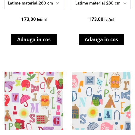
Latime material 280 cm
Latime material 280 cm
173,00
173,00
lei/ml
lei/ml
Adauga in cos
Adauga in cos