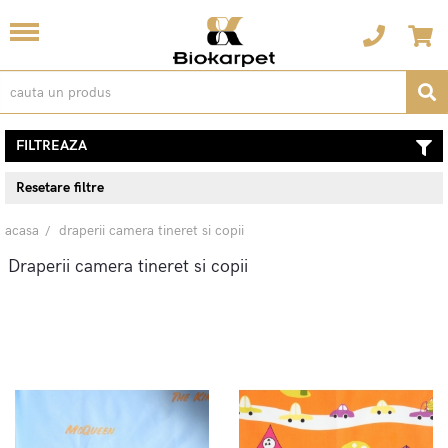
FILTREAZA
Resetare filtre
acasa
draperii camera tineret si copii
Draperii camera tineret si copii