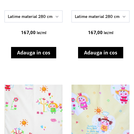
Latime material 280 cm
Latime material 280 cm
167,00
167,00
lei/ml
lei/ml
Adauga in cos
Adauga in cos