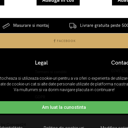
Adauga in cos
Adau
Masurare si montaj
Livrare gratuita peste 500
FACEBOOK
Legal
Conta
0745 53
Termeni si conditii
Politica de cookies
office@bi
stocheaza si utilizeaza cookie-uri pentru a va oferi o experienta de utiliza
gate de cookie-uri cat si alte date personale utilizate de platforma noastra 
ANPC
Faceboo
Va multumim si va dorim navigare placuta in continuare!
SOL
GDPR
Am luat la cunostinta
n by
Concept24