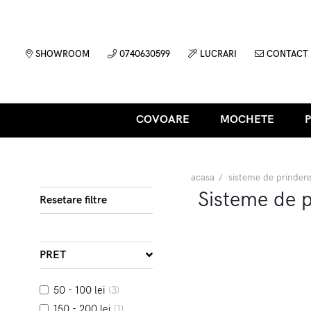
SHOWROOM
0740630599
LUCRARI
CONTACT
COVOARE
MOCHETE
acasa
sisteme de prinder
Sisteme de 
Resetare filtre
PRET
50 - 100 lei
(3)
150 - 200 lei
(1)