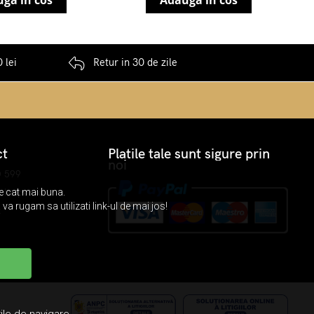
ga in cos
Adauga in cos
 lei
Retur in 30 de zile
ct
Platile tale sunt sigure prin
noi
0 599
okarpet.ro
re cat mai buna.
va rugam sa utilizati link-ul de mai jos!
k