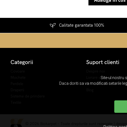
Adauga in cos
Calitate garantata 100%
Categorii
Suport clienti
Covoare
Despre noi
Mochete
Livrare si transport
Site-ul nostru 
Daca doriti sa va modificati setarile le
Perdele
Politica de retur
Draperii
Blog
Sisteme de prindere
Textile
© 2026 Biokarpet - Toate drepturile sunt rezervate | desig