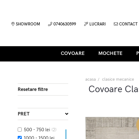
SHOWROOM
0740630599
LUCRARI
CONTACT
COVOARE
MOCHETE
acasa
clasice mecanice
Covoare Cla
Resetare filtre
PRET
500 - 750 lei
(2)
1000 - 1500 lei