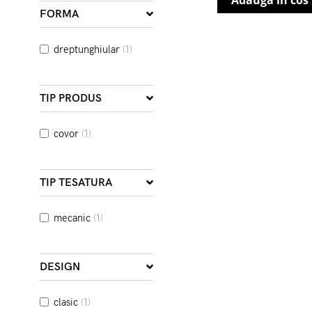
Adauga in cos
FORMA
dreptunghiular
(1)
TIP PRODUS
covor
(1)
TIP TESATURA
mecanic
(1)
DESIGN
clasic
(1)