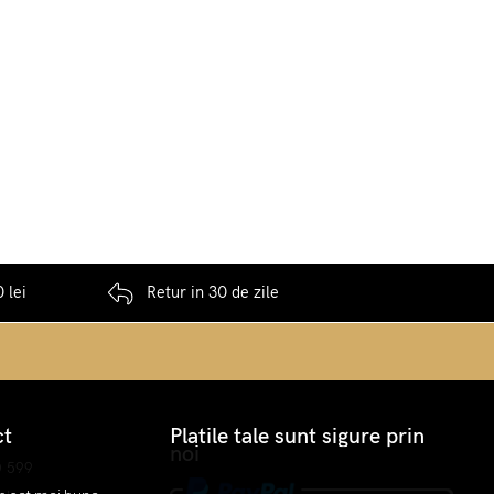
 lei
Retur in 30 de zile
ct
Platile tale sunt sigure prin
noi
0 599