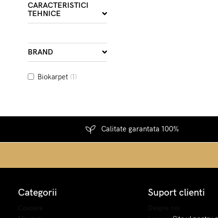
poliester
(2)
CARACTERISTICI
TEHNICE
polyester
(15)
polypropilene
(4)
vascoza
(4)
BRAND
Biokarpet
(1)
Calitate garantata 100%
Categorii
Suport clienti
Covoare
Despre noi