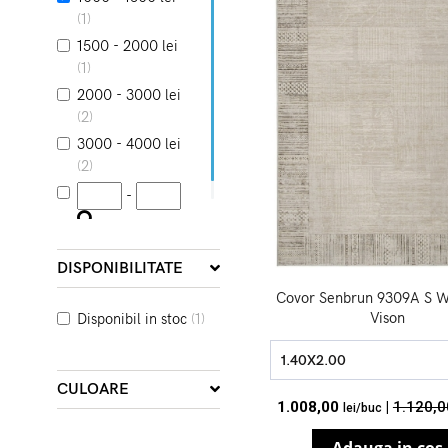
(1)
1500 - 2000 lei
(1)
2000 - 3000 lei
(2)
3000 - 4000 lei
(2)
-
DISPONIBILITATE
Covor Senbrun 9309A S W
Vison
Disponibil in stoc
(1)
1.40X2.00
CULOARE
1.008,00
|
1.120,0
lei/buc