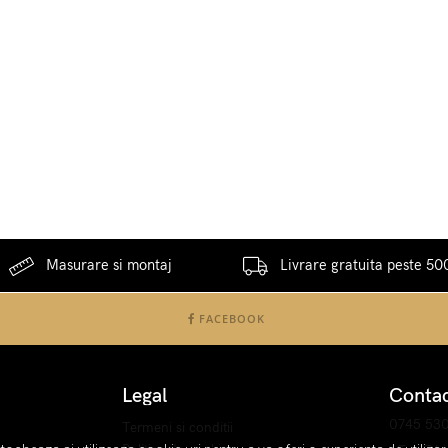
Masurare si montaj
Livrare gratuita peste 500
FACEBOOK
Legal
Conta
0745 53
Termeni si conditii