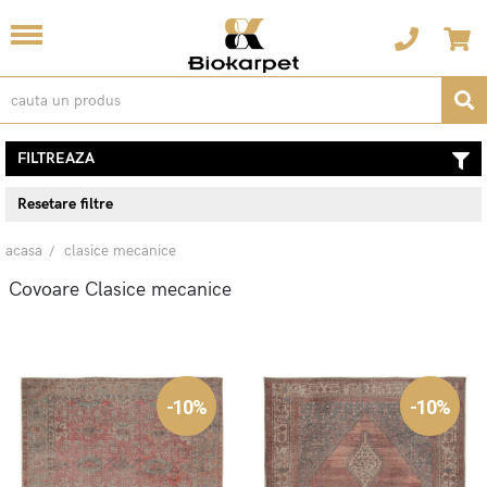
FILTREAZA
Resetare filtre
acasa
clasice mecanice
Covoare Clasice mecanice
-10%
-10%