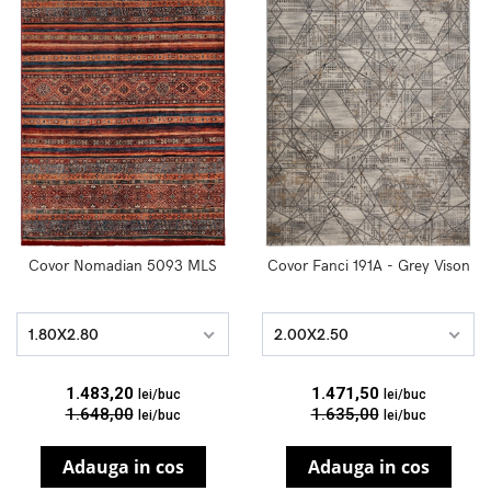
Covor Nomadian 5093 MLS
Covor Fanci 191A - Grey Vison
1.80X2.80
2.00X2.50
1.483,20
1.471,50
lei/buc
lei/buc
1.648,00
1.635,00
lei/buc
lei/buc
Adauga in cos
Adauga in cos