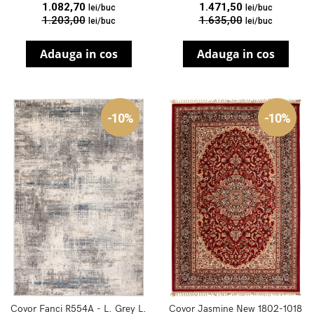
1.082,70
1.471,50
lei/buc
lei/buc
1.203,00
1.635,00
lei/buc
lei/buc
Adauga in cos
Adauga in cos
-10%
-10%
Covor Fanci R554A - L. Grey L.
Covor Jasmine New 1802-1018