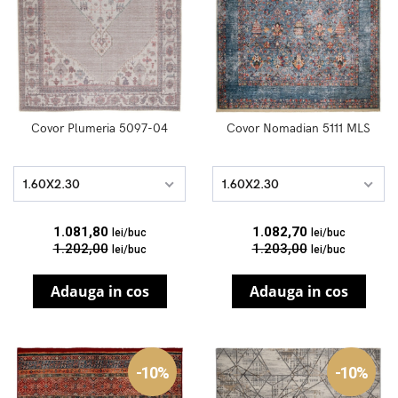
Covor Plumeria 5097-04
Covor Nomadian 5111 MLS
1.60X2.30
1.60X2.30
1.081,80
1.082,70
lei/buc
lei/buc
1.202,00
1.203,00
lei/buc
lei/buc
Adauga in cos
Adauga in cos
-10%
-10%