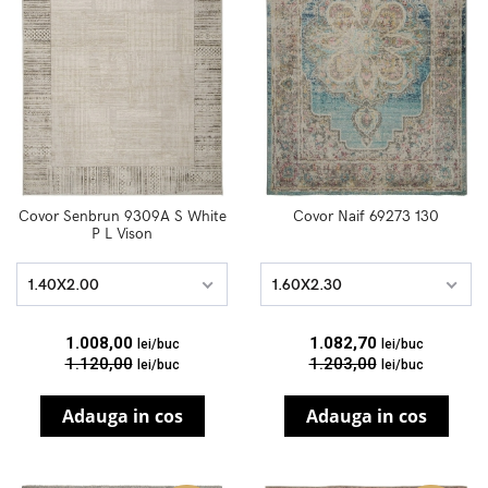
Covor Senbrun 9309A S White
Covor Naif 69273 130
P L Vison
1.40X2.00
1.60X2.30
1.008,00
1.082,70
lei/buc
lei/buc
1.120,00
1.203,00
lei/buc
lei/buc
Adauga in cos
Adauga in cos