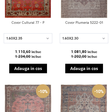
Covor Cultural 77 - P
Covor Plumeria 5222-01
1.60X2.35
1.60X2.30
1.110,60
1.081,80
lei/buc
lei/buc
1.234,00
1.202,00
lei/buc
lei/buc
Adauga in cos
Adauga in cos
-10%
-10%