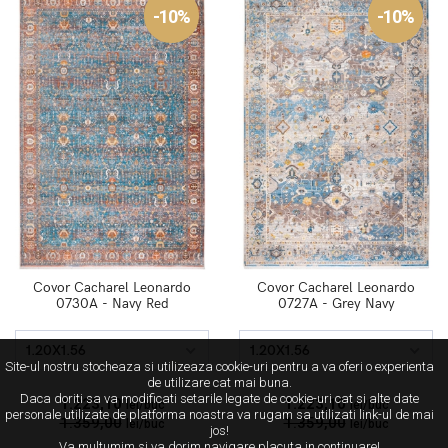
-10%
-10%
Covor Cacharel Leonardo
Covor Cacharel Leonardo
0730A - Navy Red
0727A - Grey Navy
1.20X1.56
1.20X1.56
Site-ul nostru stocheaza si utilizeaza cookie-uri pentru a va oferi o experienta
de utilizare cat mai buna.
Daca doriti sa va modificati setarile legate de cookie-uri cat si alte date
1.223,10
1.223,10
lei/buc
lei/buc
personale utilizate de platforma noastra va rugam sa utilizati link-ul de mai
1.359,00
1.359,00
lei/buc
lei/buc
jos!
Va multumim si va dorim navigare placuta in continuare!