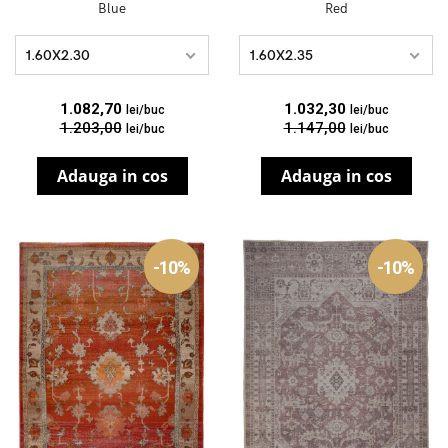
Blue
Red
1.60X2.30
1.60X2.35
1.082,70
1.032,30
lei/buc
lei/buc
1.203,00
1.147,00
lei/buc
lei/buc
Adauga in cos
Adauga in cos
-10%
-10%