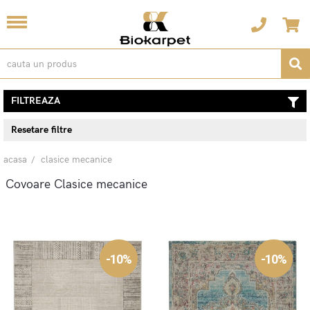
FILTREAZA
Resetare filtre
acasa
clasice mecanice
Covoare Clasice mecanice
-10%
-10%