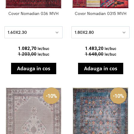
Covor Nomadian 036 MVH
Covor Nomadian 0315 MVH
1.60X2.30
1.80X2.80
1.082,70
1.483,20
lei/buc
lei/buc
1.203,00
1.648,00
lei/buc
lei/buc
Adauga in cos
Adauga in cos
-10%
-10%