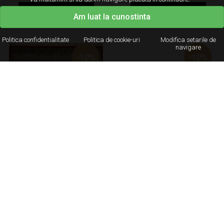
Adauga in cos
Adauga in cos
Am luat la cunostinta
Politica confidentialitate
Politica de cookie-uri
Modifica setarile de
navigare
-10%
-10%
Covor Kirman New 6831-1018
Covor COMO 8700 A
RED