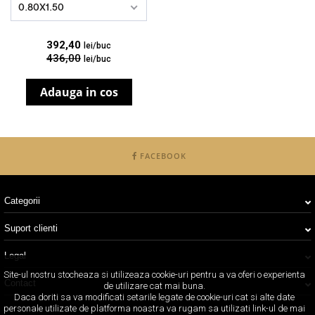
0.80X1.50
392,40
lei/buc
436,00
lei/buc
Adauga in cos
FACEBOOK
Categorii
Suport clienti
Legal
Site-ul nostru stocheaza si utilizeaza cookie-uri pentru a va oferi o experienta
Contact
de utilizare cat mai buna.
Daca doriti sa va modificati setarile legate de cookie-uri cat si alte date
personale utilizate de platforma noastra va rugam sa utilizati link-ul de mai