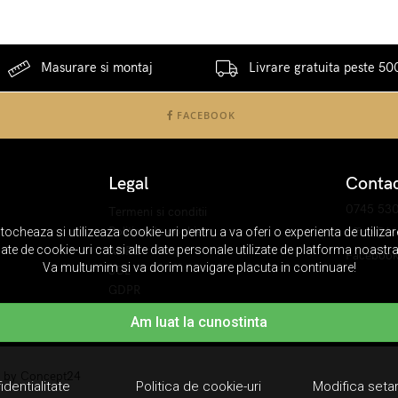
Masurare si montaj
Livrare gratuita peste 500
FACEBOOK
Legal
Conta
0745 53
Termeni si conditii
Politica de cookies
office@bi
stocheaza si utilizeaza cookie-uri pentru a va oferi o experienta de utiliza
gate de cookie-uri cat si alte date personale utilizate de platforma noastra 
ANPC
Faceboo
Va multumim si va dorim navigare placuta in continuare!
SOL
GDPR
Am luat la cunostinta
n by
Concept24
identialitate
Politica de cookie-uri
Modifica setar