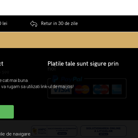
 lei
Retur in 30 de zile
ct
Platile tale sunt sigure prin
noi
0 599
okarpet.ro
re cat mai buna.
va rugam sa utilizati link-ul de mai jos!
k
ile de navigare