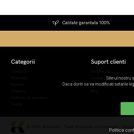
Calitate garantata 100%
Categorii
Suport clienti
Covoare
Despre noi
Mochete
Livrare si transport
Site-ul nostru 
Daca doriti sa va modificati setarile le
Perdele
Politica de retur
Draperii
Blog
Sisteme de prindere
Textile
© 2026 Biokarpet - Toate drepturile sunt rezervate | desig
Politica conf