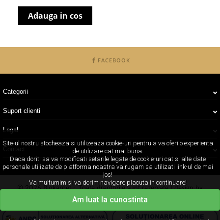
Adauga in cos
FACEBOOK
Categorii
Suport clienti
Legal
Site-ul nostru stocheaza si utilizeaza cookie-uri pentru a va oferi o experienta
Contact
de utilizare cat mai buna.
Daca doriti sa va modificati setarile legate de cookie-uri cat si alte date
personale utilizate de platforma noastra va rugam sa utilizati link-ul de mai
jos!
Va multumim si va dorim navigare placuta in continuare!
© 2026 Biokarpet - Toate drepturile sunt rezervate | design by
Concept24
Am luat la cunostinta