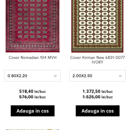
Covor Nomadian 104 MVH
Covor Kirman New 6831-0077
IVORY
0.80X2.20
2.00X2.50
518,40
1.372,50
lei/buc
lei/buc
576,00
1.525,00
lei/buc
lei/buc
Adauga in cos
Adauga in cos