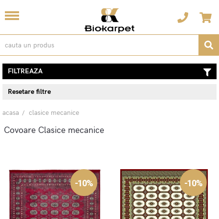
FILTREAZA
Resetare filtre
acasa
clasice mecanice
Covoare Clasice mecanice
-10%
-10%