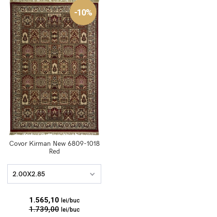
-10%
Covor Kirman New 6809-1018
Red
2.00X2.85
1.565,10
lei/buc
1.739,00
lei/buc