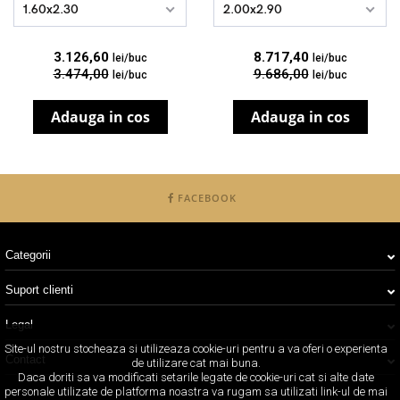
1.60x2.30
2.00x2.90
3.126,60
8.717,40
lei/buc
lei/buc
3.474,00
9.686,00
lei/buc
lei/buc
Adauga in cos
Adauga in cos
FACEBOOK
Categorii
Suport clienti
Legal
Site-ul nostru stocheaza si utilizeaza cookie-uri pentru a va oferi o experienta
Contact
de utilizare cat mai buna.
Daca doriti sa va modificati setarile legate de cookie-uri cat si alte date
personale utilizate de platforma noastra va rugam sa utilizati link-ul de mai