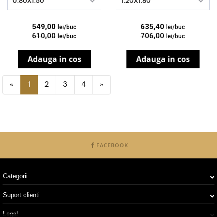
0.80X1.50
1.20X1.80
549,00
635,40
lei/buc
lei/buc
610,00
706,00
lei/buc
lei/buc
Adauga in cos
Adauga in cos
«
1
2
3
4
»
FACEBOOK
Categorii
Suport clienti
Legal