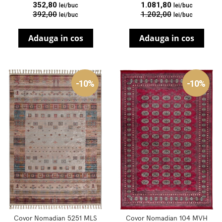
352,80
1.081,80
lei/buc
lei/buc
392,00
1.202,00
lei/buc
lei/buc
Adauga in cos
Adauga in cos
-10%
-10%
Covor Nomadian 5251 MLS
Covor Nomadian 104 MVH