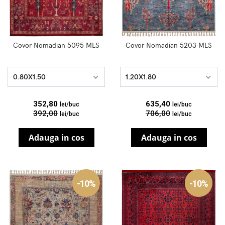
Covor Nomadian 5095 MLS
Covor Nomadian 5203 MLS
0.80X1.50
1.20X1.80
352,80
635,40
lei/buc
lei/buc
392,00
706,00
lei/buc
lei/buc
Adauga in cos
Adauga in cos
-10%
-10%