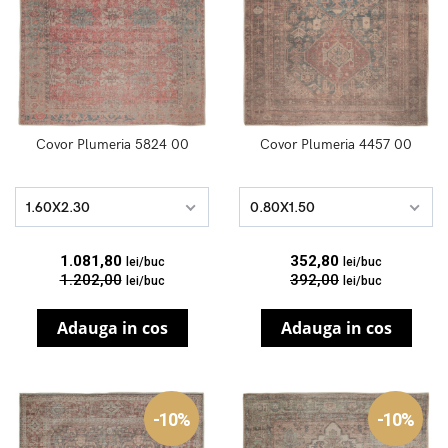
Covor Plumeria 5824 00
Covor Plumeria 4457 00
1.60X2.30
0.80X1.50
1.081,80
352,80
lei/buc
lei/buc
1.202,00
392,00
lei/buc
lei/buc
Adauga in cos
Adauga in cos
-10%
-10%