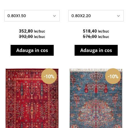
0.80X1.50
0.80X2.20
352,80
518,40
lei/buc
lei/buc
392,00
576,00
lei/buc
lei/buc
Adauga in cos
Adauga in cos
-10%
-10%