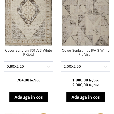
Covor Senbrun 9311Α S White
Covor Senbrun 9319A S White
P Gold
P L Vison
0.80X2.20
2.00X2.50
704,00
1.800,00
lei/buc
lei/buc
2.000,00
lei/buc
Adauga in cos
Adauga in cos