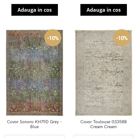
Adauga in cos
Adauga in cos
-10%
-10%
Covor Sonoro KH79D Grey -
Covor Toulouse 03358B
Blue
Cream Cream