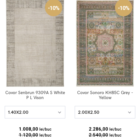
-10%
-10%
Covor Senbrun 9309A S White
Covor Sonoro KH85C Grey -
P L Vison
Yellow
1.40X2.00
2.00X2.50
1.008,00
2.286,00
lei/buc
lei/buc
1.120,00
2.540,00
lei/buc
lei/buc