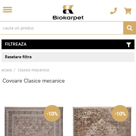
FILTREAZA
Resetare filtre
acasa
clasice mecanice
Covoare Clasice mecanice
-10%
-10%