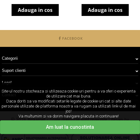
Adauga in cos
Adauga in cos
FACEBOOK
Categorii
Suport clienti
Legal
Site-ul nostru stocheaza si utilizeaza cookie-uri pentru a va oferi o experienta
Contact
de utilizare cat mai buna.
Daca doriti sa va modificati setarile legate de cookie-uri cat si alte date
personale utilizate de platforma noastra va rugam sa utilizati link-ul de mai
jos!
Va multumim si va dorim navigare placuta in continuare!
© 2026 Biokarpet - Toate drepturile sunt rezervate | design by
Concept24
Am luat la cunostinta