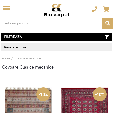
FILTREAZA
Resetare filtre
acasa
clasice mecanice
Covoare Clasice mecanice
-10%
-10%