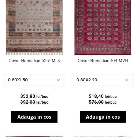
Covor Nomadian 5251 MLS
Covor Nomadian 104 MVH
0.80X1.50
0.80X2.20
352,80
518,40
lei/buc
lei/buc
392,00
576,00
lei/buc
lei/buc
Adauga in cos
Adauga in cos