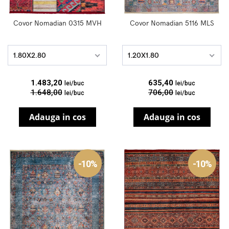
Covor Nomadian 0315 MVH
Covor Nomadian 5116 MLS
1.80X2.80
1.20X1.80
1.483,20
635,40
lei/buc
lei/buc
1.648,00
706,00
lei/buc
lei/buc
Adauga in cos
Adauga in cos
-10%
-10%