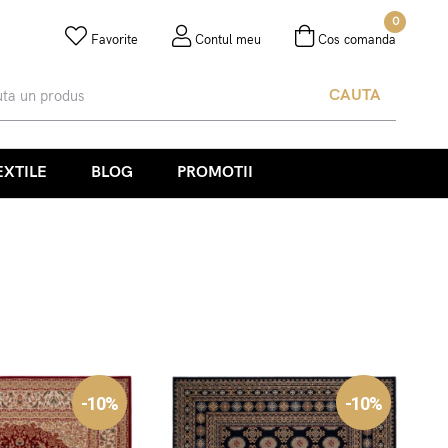
0
Favorite
Contul meu
Cos comanda
CAUTA
EXTILE
BLOG
PROMOTII
-10%
-10%