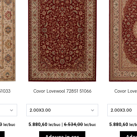
51033
Covor Lovewool 72851 51066
Covor Love
2.00X3.00
2.00X3.00
0
5.880,60
|
6.534,00
5.880,60
lei/buc
lei/buc
lei/buc
lei/