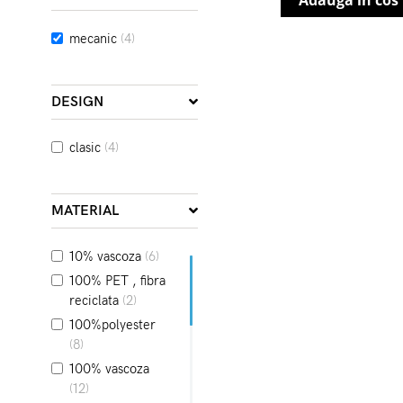
Adauga in cos
mecanic
(4)
DESIGN
clasic
(4)
MATERIAL
10% vascoza
(6)
100% PET , fibra
reciclata
(2)
100%polyester
(8)
100% vascoza
(12)