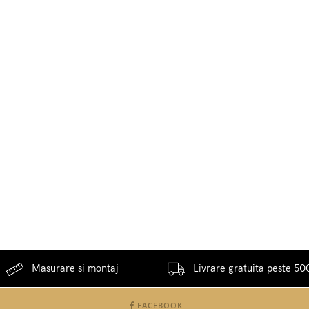
Masurare si montaj
Livrare gratuita peste 500
FACEBOOK