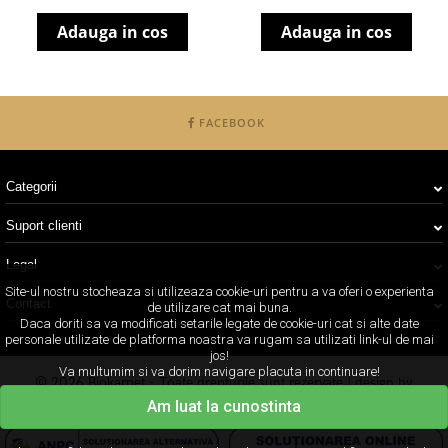
Adauga in cos
Adauga in cos
FACEBOOK
Categorii
Suport clienti
Legal
Site-ul nostru stocheaza si utilizeaza cookie-uri pentru a va oferi o experienta
Contact
de utilizare cat mai buna.
Daca doriti sa va modificati setarile legate de cookie-uri cat si alte date
personale utilizate de platforma noastra va rugam sa utilizati link-ul de mai
jos!
Va multumim si va dorim navigare placuta in continuare!
© 2026 Biokarpet - Toate drepturile sunt rezervate | design by
Concept24
Am luat la cunostinta