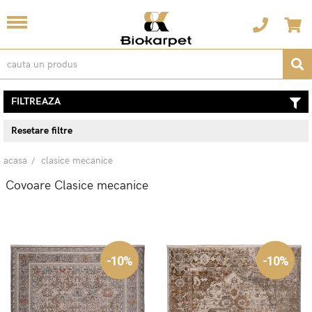
FILTREAZA
Resetare filtre
acasa
clasice mecanice
Covoare Clasice mecanice
-10%
-10%