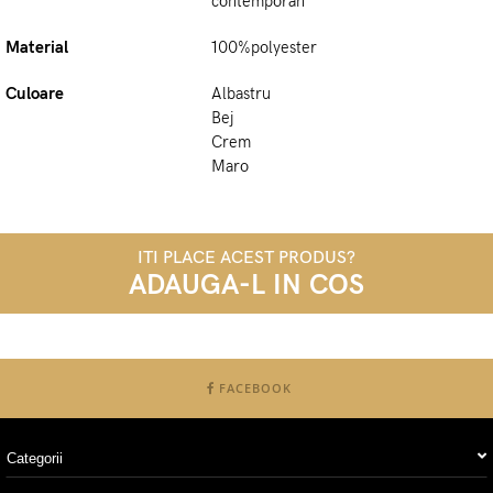
contemporan
Material
100%polyester
Culoare
Albastru
Bej
Crem
Maro
ITI PLACE ACEST PRODUS?
ADAUGA-L IN COS
FACEBOOK
Categorii