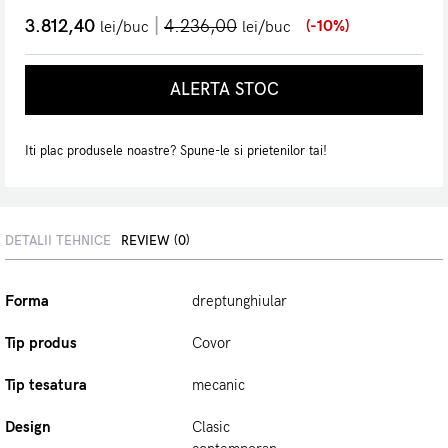
|
3.812,40
4.236,00
(-10%)
lei/buc
lei/buc
ALERTA STOC
Iti plac produsele noastre? Spune-le si prietenilor tai!
DETALII TEHNICE
REVIEW (0)
Forma
dreptunghiular
Tip produs
Covor
Tip tesatura
mecanic
Design
Clasic