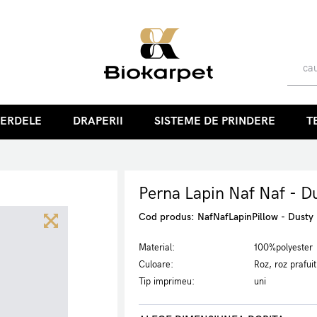
PERDELE
DRAPERII
SISTEME DE PRINDERE
T
Perna Lapin Naf Naf - D
Cod produs:
NafNafLapinPillow - Dusty 
Material:
100%polyester
Culoare:
Roz, roz prafuit
Tip imprimeu:
uni