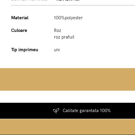
Material
100%polyester
Culoare
Roz
roz prafuit
Tip imprimeu
uni
Calitate garantata 100%