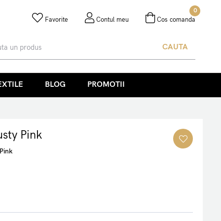
0
Favorite
Contul meu
Cos comanda
CAUTA
EXTILE
BLOG
PROMOTII
usty Pink
Pink