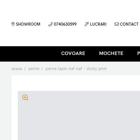
SHOWROOM
0740630599
LUCRARI
CONTACT
COVOARE
MOCHETE
acasa
perne
perna lapin naf naf - dusty pink